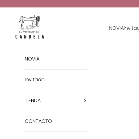
Ir al contenido
El Vestidor de Candela
NOVIA
Invita
NOVIA
Invitada
TIENDA
CONTACTO