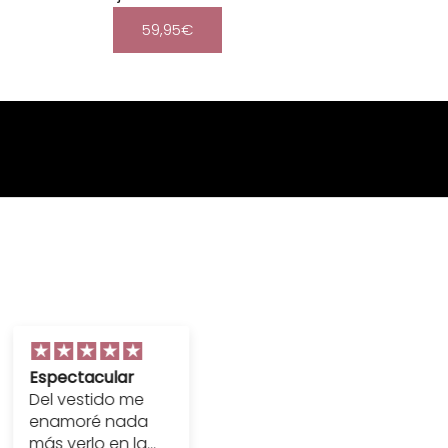
59,95€
Espectacular
Espectacular
Del vestido me
Todo genial, el
enamoré nada
vestido muy
más verlo en la
bonito y de