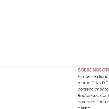
SOBRE NOSOT
En nuestra tien
marca C A N D E 
confeccionamos 
Badalona),
comb
nos identificamo
defina.