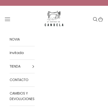
Ir al contenido
El Vestidor de Candela
Abrir menú de navegación
Abrir bú
Abrir 
NOVIA
Invitada
TIENDA
CONTACTO
CAMBIOS Y
DEVOLUCIONES