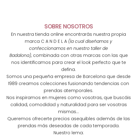
SOBRE NOSOTROS
En nuestra tienda online encontrarás nuestra propia
marca C A N D E L A
(la cual diseñamos y
confeccionamos en nuestro taller de
Badalona),
combinada con otras marcas con las que
nos identificamos para crear el look perfecto que te
defina.
Somos una pequeña empresa de Barcelona que desde
1989 creamos colecciones fusionando tendencias con
N
prendas atemporales.
e
Nos inspiramos en mujeres como vosotras, que buscáis
calidad, comodidad y naturalidad para ser vosotras
w
mismas...
s
Queremos ofrecerte precios asequibles además de las
prendas más deseadas de cada temporada.
l
Nuestro lema: