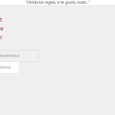
e
"Olvida las reglas, si te gusta, úsalo..."
t
t
e
r
ectrónico
RIBEME