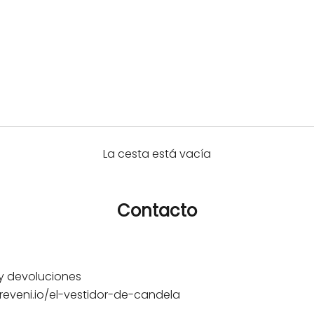
La cesta está vacía
Contacto
y devoluciones
s.reveni.io/el-vestidor-de-candela
_____________________________________________