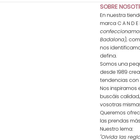
SOBRE NOSOT
En nuestra tien
marca C A N D E 
confeccionamos 
Badalona),
comb
nos identificamo
defina.
Somos una pequ
desde 1989 cre
tendencias con
Nos inspiramos 
buscáis calidad
vosotras mismas.
Queremos ofrec
las prendas má
Nuestro lema:
"Olvida las reglas