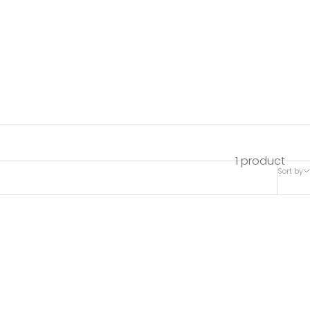
1 product
Sort by