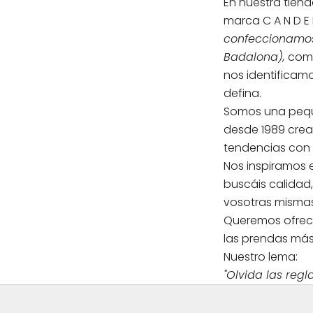
En nuestra tien
marca C A N D E 
confeccionamos 
Badalona),
comb
nos identificamo
defina.
Somos una pequ
desde 1989 cre
tendencias con
Nos inspiramos 
buscáis calidad
vosotras mismas.
Queremos ofrec
las prendas má
Nuestro lema:
"Olvida las reglas