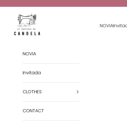
Skip to content
El Vestidor de Candela
NOVIA
Invita
NOVIA
Invitada
CLOTHES
CONTACT