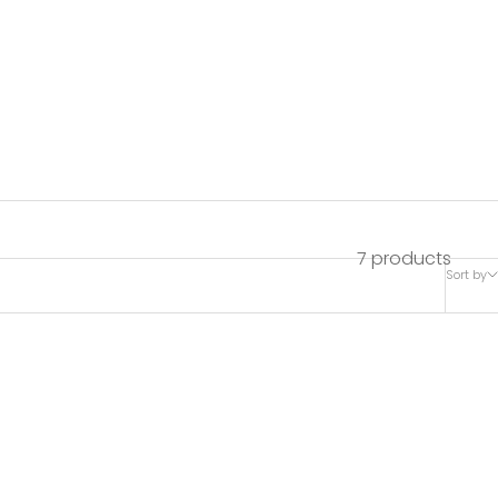
7 products
Sort by