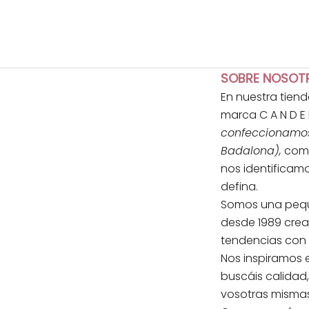
SOBRE NOSOT
En nuestra tien
marca C A N D E 
confeccionamos 
Badalona),
comb
nos identificamo
defina.
Somos una pequ
desde 1989 cre
tendencias con
Nos inspiramos 
buscáis calidad
vosotras mismas.