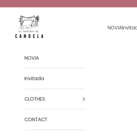
Skip to content
El Vestidor de Candela
NOVIA
Invita
NOVIA
Invitada
CLOTHES
CONTACT