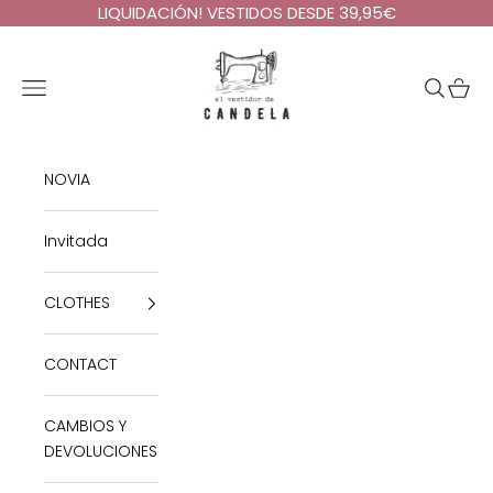
Skip to content
LIQUIDACIÓN! VESTIDOS DESDE 39,95€
El Vestidor de Candela
Open navigation menu
Open se
Open 
NOVIA
Invitada
CLOTHES
CONTACT
CAMBIOS Y
DEVOLUCIONES