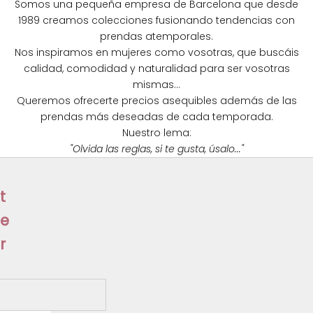
Somos una pequeña empresa de Barcelona que desde
1989 creamos colecciones fusionando tendencias con
N
prendas atemporales.
e
Nos inspiramos en mujeres como vosotras, que buscáis
calidad, comodidad y naturalidad para ser vosotras
w
mismas...
s
Queremos ofrecerte precios asequibles además de las
prendas más deseadas de cada temporada.
l
Nuestro lema:
e
"Olvida las reglas, si te gusta, úsalo..."
t
t
e
r