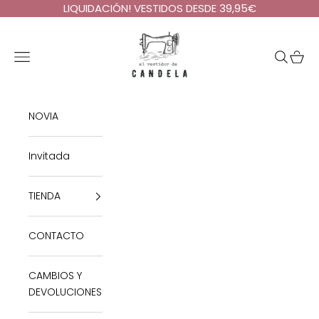
Ir al contenido
LIQUIDACIÓN! VESTIDOS DESDE 39,95€
El Vestidor de Candela
Abrir menú de navegación
Abrir bú
Abrir 
NOVIA
Invitada
TIENDA
CONTACTO
CAMBIOS Y
DEVOLUCIONES