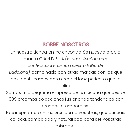
SOBRE NOSOTROS
En nuestra tienda online encontrarás nuestra propia
marca C A N D E L A
(la cual diseñamos y
confeccionamos en nuestro taller de
Badalona),
combinada con otras marcas con las que
nos identificamos para crear el look perfecto que te
defina.
Somos una pequeña empresa de Barcelona que desde
1989 creamos colecciones fusionando tendencias con
N
prendas atemporales.
e
Nos inspiramos en mujeres como vosotras, que buscáis
calidad, comodidad y naturalidad para ser vosotras
w
mismas...