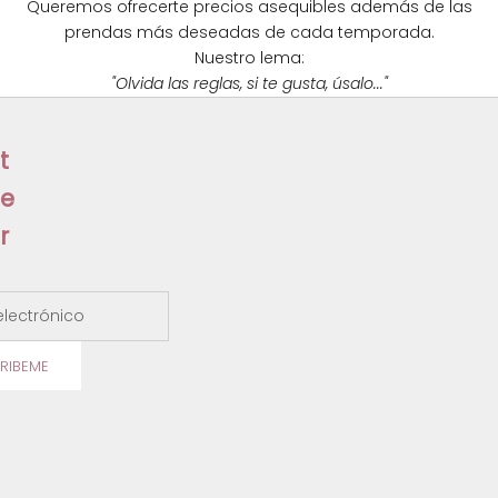
s
Queremos ofrecerte precios asequibles además de las
prendas más deseadas de cada temporada.
l
Nuestro lema:
e
"Olvida las reglas, si te gusta, úsalo..."
t
t
e
r
ectrónico
RIBEME