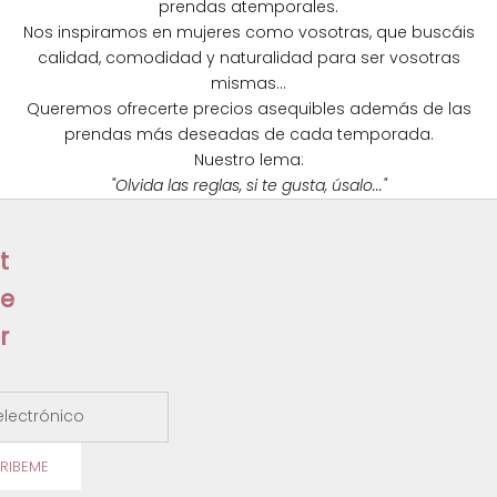
prendas atemporales.
e
Nos inspiramos en mujeres como vosotras, que buscáis
calidad, comodidad y naturalidad para ser vosotras
w
mismas...
s
Queremos ofrecerte precios asequibles además de las
prendas más deseadas de cada temporada.
l
Nuestro lema:
e
"Olvida las reglas, si te gusta, úsalo..."
t
t
e
r
ectrónico
RIBEME