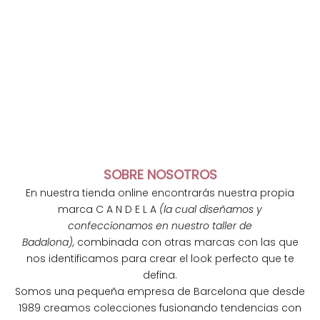
SOBRE NOSOTROS
En nuestra tienda online encontrarás nuestra propia
marca C A N D E L A
(la cual diseñamos y
confeccionamos en nuestro taller de
Badalona),
combinada con otras marcas con las que
nos identificamos para crear el look perfecto que te
defina.
Somos una pequeña empresa de Barcelona que desde
1989 creamos colecciones fusionando tendencias con
N