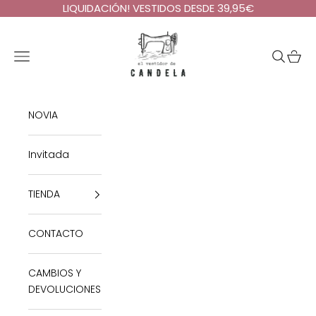
Ir al contenido
LIQUIDACIÓN! VESTIDOS DESDE 39,95€
El Vestidor de Candela
Abrir menú de navegación
Abrir bú
Abrir 
NOVIA
Invitada
TIENDA
CONTACTO
CAMBIOS Y
DEVOLUCIONES