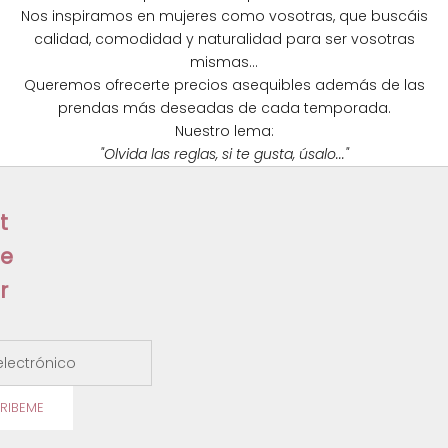
e
Nos inspiramos en mujeres como vosotras, que buscáis
calidad, comodidad y naturalidad para ser vosotras
w
mismas...
s
Queremos ofrecerte precios asequibles además de las
prendas más deseadas de cada temporada.
l
Nuestro lema:
e
"Olvida las reglas, si te gusta, úsalo..."
t
t
e
r
ectrónico
RIBEME