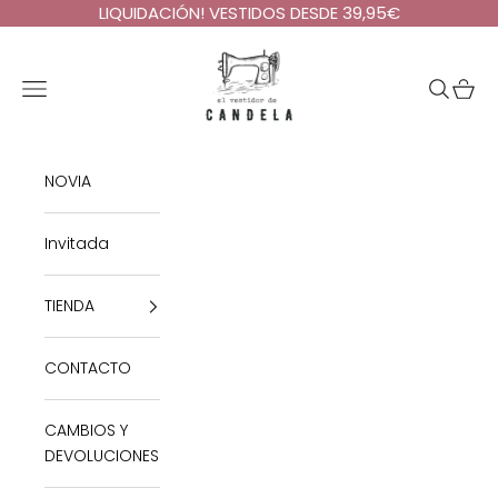
Ir al contenido
LIQUIDACIÓN! VESTIDOS DESDE 39,95€
El Vestidor de Candela
Abrir menú de navegación
Abrir bú
Abrir 
NOVIA
Invitada
TIENDA
CONTACTO
CAMBIOS Y
DEVOLUCIONES