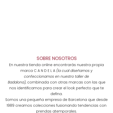
SOBRE NOSOTROS
En nuestra tienda online encontrarás nuestra propia
marca C A N D E L A
(la cual diseñamos y
confeccionamos en nuestro taller de
Badalona),
combinada con otras marcas con las que
nos identificamos para crear el look perfecto que te
defina.
Somos una pequeña empresa de Barcelona que desde
1989 creamos colecciones fusionando tendencias con
N
prendas atemporales.