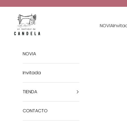
Ir al contenido
El Vestidor de Candela
NOVIA
Invita
NOVIA
Invitada
TIENDA
CONTACTO