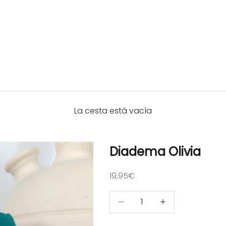
La cesta está vacía
Diadema Olivia
Precio de oferta
19,95€
Reducir cantidad
Reducir cantidad