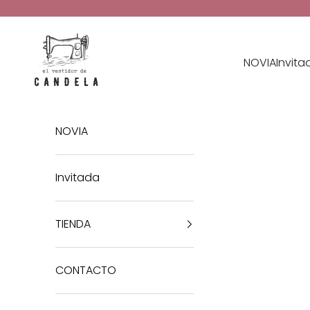
Ir al contenido
El Vestidor de Candela
NOVIA
Invita
NOVIA
Invitada
TIENDA
CONTACTO