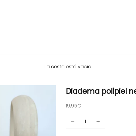
La cesta está vacía
Diadema polipiel n
Precio de oferta
19,95€
Reducir cantidad
Reducir cantidad