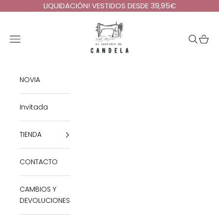
Ir al contenido
LIQUIDACIÓN! VESTIDOS DESDE 39,95€
El Vestidor de Candela
Abrir menú de navegación
Abrir bú
Abrir 
NOVIA
Invitada
TIENDA
CONTACTO
CAMBIOS Y
DEVOLUCIONES