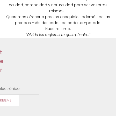
calidad, comodidad y naturalidad para ser vosotras
w
mismas...
s
Queremos ofrecerte precios asequibles además de las
prendas más deseadas de cada temporada.
l
Nuestro lema:
e
"Olvida las reglas, si te gusta, úsalo..."
t
t
e
r
ectrónico
RIBEME