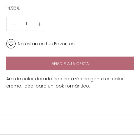
Precio de oferta
14,95€
Reducir cantidad
Reducir cantidad
No estan en tus Favoritos
AÑADIR A LA CESTA
Aro de color dorado con corazón colgante en color
crema. Ideal para un look romántico.