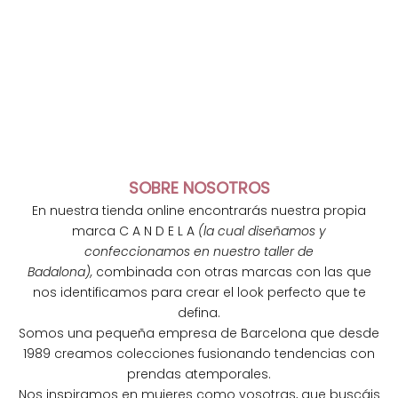
SOBRE NOSOTROS
En nuestra tienda online encontrarás nuestra propia
marca C A N D E L A
(la cual diseñamos y
confeccionamos en nuestro taller de
Badalona),
combinada con otras marcas con las que
nos identificamos para crear el look perfecto que te
defina.
Somos una pequeña empresa de Barcelona que desde
1989 creamos colecciones fusionando tendencias con
N
prendas atemporales.
e
Nos inspiramos en mujeres como vosotras, que buscáis